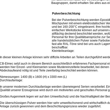
Baugruppen, damit erhalten Sie alles aus e
Pulverbeschichtung
Bei der Pulverbeschichtung werden Epoxidh
Mischpulver mit einem elektrostatischen Ve
und bei 160-200°C eingebrannt. Ihre hochk
einfachen Werkstücke können auf unseren 
allflächig deckend beschichtet werden, wof
Personal für Ihre Qualitätsansprüche zur Se
alle handelsüblichen Pulver sowie Farbober
fast alle RAL-Töne sind bei uns auch Lagerw
beschaffbar.
Kleinteileanlage:
In dieser kleinen Anlage können sehr diffizile Arbeiten an Teilen durchgeführt werd
CB-Elmec setzt auch in diesem Bereich ausschließlich erfahrenes Fachpersonal e
werden hier Einzel- und Kleinserien sowie Mustereinzelteile bearbeitet, bei denen
Abdeckaufwand nötig ist und Teile zweifarbig beschichtet werden können.
Abmessungen: 1400 (B) x 1600 (H) x 3300 mm (L)
Durchlaufanlage:
In unserer modernen Durchlaufanlage werden überwiegend Serien verarbeitet. Ein
Qualität unserer Erzeugnisse wird durch ein motiviertes und geschultes Personal ga
Großes Augenmerk legen wir auf den Umweltschutz und die Nachhaltigkeit der Be
Die überschüssigen Pulver werden hier sehr umweltschonend und wirtschaftlich du
Anlage zurück gewonnen und dem Beschichtungsprozess wieder zugeführt.