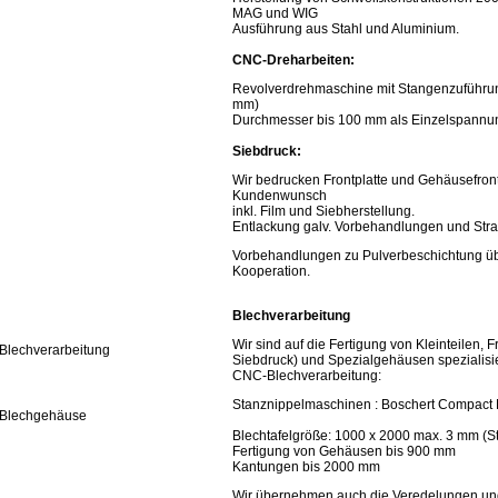
MAG und WIG
Ausführung aus Stahl und Aluminium.
CNC-Dreharbeiten:
Revolverdrehmaschine mit Stangenzuführun
mm)
Durchmesser bis 100 mm als Einzelspannung
Siebdruck:
Wir bedrucken Frontplatte und Gehäusefront
Kundenwunsch
inkl. Film und Siebherstellung.
Entlackung galv. Vorbehandlungen und Stra
Vorbehandlungen zu Pulverbeschichtung ü
Kooperation.
Blechverarbeitung
Wir sind auf die Fertigung von Kleinteilen, Fr
Blechverarbeitung
Siebdruck) und Spezialgehäusen spezialisie
CNC-Blechverarbeitung:
Stanznippelmaschinen : Boschert Compact 
Blechgehäuse
Blechtafelgröße: 1000 x 2000 max. 3 mm (St
Fertigung von Gehäusen bis 900 mm
Kantungen bis 2000 mm
Wir übernehmen auch die Veredelungen un