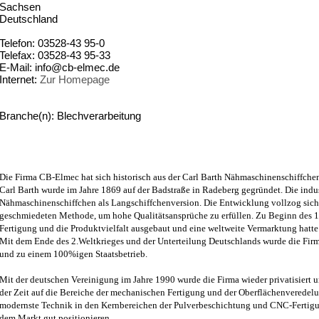
Sachsen
Deutschland
Telefon: 03528-43 95-0
Telefax: 03528-43 95-33
E-Mail: info@cb-elmec.de
Internet:
Zur Homepage
Branche(n): Blechverarbeitung
Die Firma CB-Elmec hat sich historisch aus der Carl Barth Nähmaschinenschiffchen
Carl Barth wurde im Jahre 1869 auf der Badstraße in Radeberg gegründet. Die indus
Nähmaschinenschiffchen als Langschiffchenversion. Die Entwicklung vollzog sic
geschmiedeten Methode, um hohe Qualitätsansprüche zu erfüllen. Zu Beginn des 1
Fertigung und die Produktvielfalt ausgebaut und eine weltweite Vermarktung hatte
Mit dem Ende des 2.Weltkrieges und der Unterteilung Deutschlands wurde die Firm
und zu einem 100%igen Staatsbetrieb.
Mit der deutschen Vereinigung im Jahre 1990 wurde die Firma wieder privatisiert u
der Zeit auf die Bereiche der mechanischen Fertigung und der Oberflächenveredelu
modernste Technik in den Kernbereichen der Pulverbeschichtung und CNC-Fertigu
dem Markt gut positionieren.