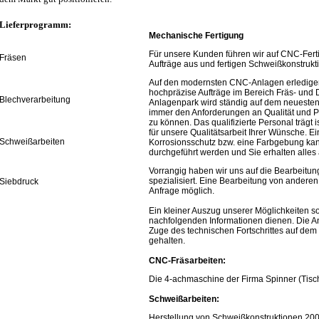
Lieferprogramm:
Mechanische Fertigung
Für unsere Kunden führen wir auf CNC-Fer
Fräsen
Aufträge aus und fertigen Schweißkonstrukt
Auf den modernsten CNC-Anlagen erledigen 
hochpräzise Aufträge im Bereich Fräs- und 
Blechverarbeitung
Anlagenpark wird ständig auf dem neuesten
immer den Anforderungen an Qualität und P
zu können. Das qualifizierte Personal trägt i
für unsere Qualitätsarbeit Ihrer Wünsche. Ei
Schweißarbeiten
Korrosionsschutz bzw. eine Farbgebung ka
durchgeführt werden und Sie erhalten alles
Vorrangig haben wir uns auf die Bearbeitu
spezialisiert. Eine Bearbeitung von anderen 
Siebdruck
Anfrage möglich.
Ein kleiner Auszug unserer Möglichkeiten so
nachfolgenden Informationen dienen. Die A
Zuge des technischen Fortschrittes auf de
gehalten.
CNC-Fräsarbeiten:
Die 4-achmaschine der Firma Spinner (Tis
Schweißarbeiten:
Herstellung von Schweißkonstruktionen 20