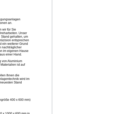
tigungsanlagen
ionen an.
wir für Sie
Dreharbeiten. Unser
 Stand gehalten, um
räzision entsprechen
st ein weiterer Grund
n nachträglicher
nn im eigenen Hause
 aus einer Hand.
ng von Aluminium
Materialien ist auf
llen Ihnen die
nlagentechnik wird im
m neuesten Stand
chgröße 400 x 600 mm)
00 x 1000 x 600 mm in