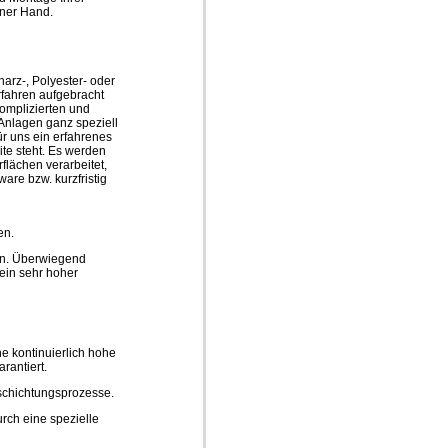
iner Hand.
arz-, Polyester- oder
rfahren aufgebracht
omplizierten und
Anlagen ganz speziell
ür uns ein erfahrenes
ite steht. Es werden
flächen verarbeitet,
are bzw. kurzfristig
en.
in. Überwiegend
 ein sehr hoher
e kontinuierlich hohe
rantiert.
schichtungsprozesse.
rch eine spezielle